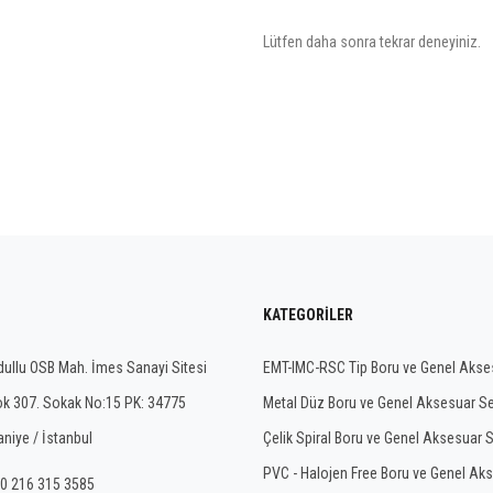
Lütfen daha sonra tekrar deneyiniz.
KATEGORILER
ullu OSB Mah. İmes Sanayi Sitesi
EMT-IMC-RSC Tip Boru ve Genel Akses
ok 307. Sokak No:15 PK: 34775
Metal Düz Boru ve Genel Aksesuar Se
niye / İstanbul
Çelik Spiral Boru ve Genel Aksesuar S
PVC - Halojen Free Boru ve Genel Aks
0 216 315 3585