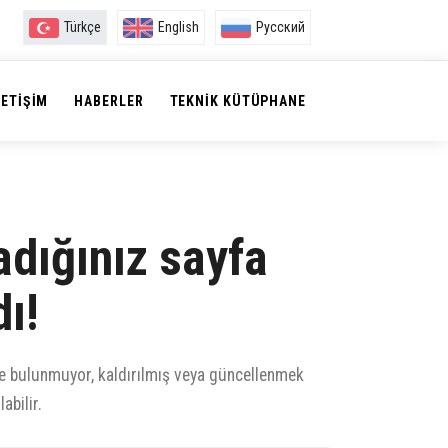
Türkçe
English
Русский
LETIŞIM
HABERLER
TEKNIK KÜTÜPHANE
dığınız sayfa
ı!
e bulunmuyor, kaldırılmış veya güncellenmek
abilir.