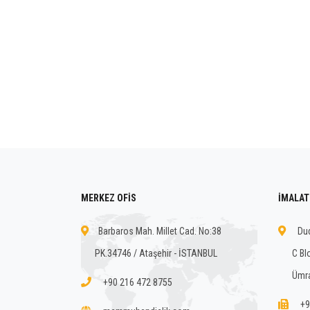
MERKEZ OFİS
İMALAT
Barbaros Mah. Millet Cad. No:38
Dud
PK.34746 / Ataşehir - İSTANBUL
C Bl
Ümra
+90 216 472 8755
+9