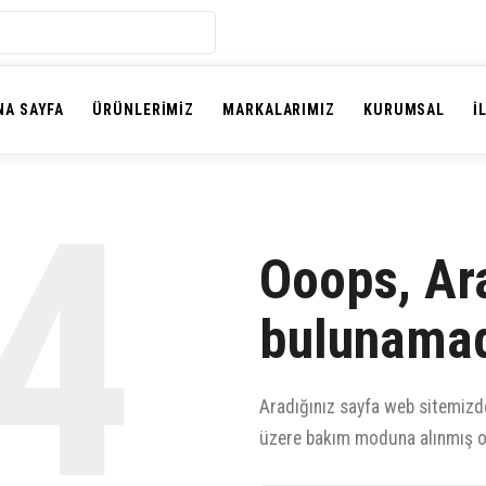
NA SAYFA
ÜRÜNLERIMIZ
MARKALARIMIZ
KURUMSAL
İ
4
Ooops, Ara
bulunamad
Aradığınız sayfa web sitemizd
üzere bakım moduna alınmış ol