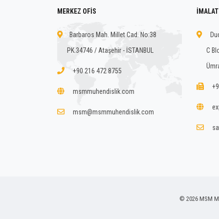
MERKEZ OFİS
İMALAT
Barbaros Mah. Millet Cad. No:38
Dud
PK.34746 / Ataşehir - İSTANBUL
C Bl
Ümra
+90 216 472 8755
+9
msmmuhendislik.com
ex
msm@msmmuhendislik.com
sa
© 2026 MSM Mühe