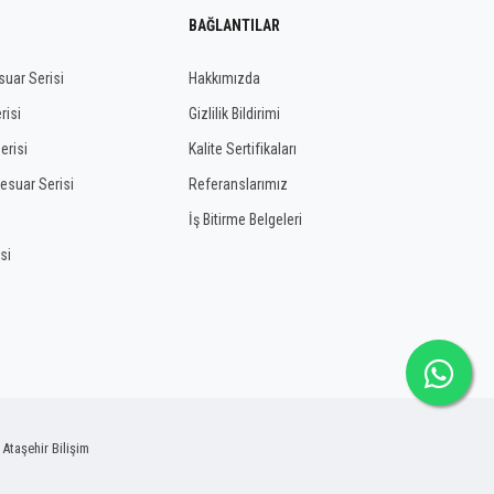
BAĞLANTILAR
uar Serisi
Hakkımızda
risi
Gizlilik Bildirimi
erisi
Kalite Sertifikaları
esuar Serisi
Referanslarımız
İş Bitirme Belgeleri
si
y
Ataşehir Bilişim