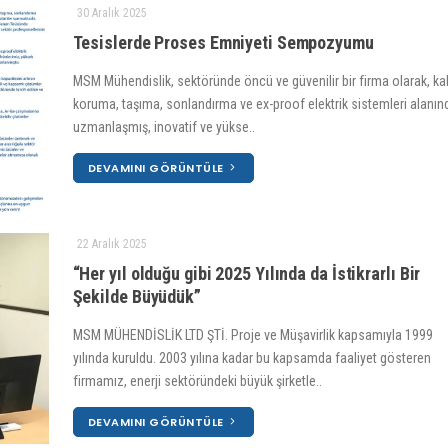
30 Aralık 2025
Tesislerde Proses Emniyeti Sempozyumu
MSM Mühendislik, sektöründe öncü ve güvenilir bir firma olarak, ka
koruma, taşıma, sonlandırma ve ex-proof elektrik sistemleri alanın
uzmanlaşmış, inovatif ve yükse..
DEVAMINI GÖRÜNTÜLE
22 Aralık 2025
“Her yıl olduğu gibi 2025 Yılında da İstikrarlı Bir
Şekilde Büyüdük”
MSM MÜHENDİSLİK LTD ŞTİ. Proje ve Müşavirlik kapsamıyla 1999
yılında kuruldu. 2003 yılına kadar bu kapsamda faaliyet gösteren
firmamız, enerji sektöründeki büyük şirketle..
DEVAMINI GÖRÜNTÜLE