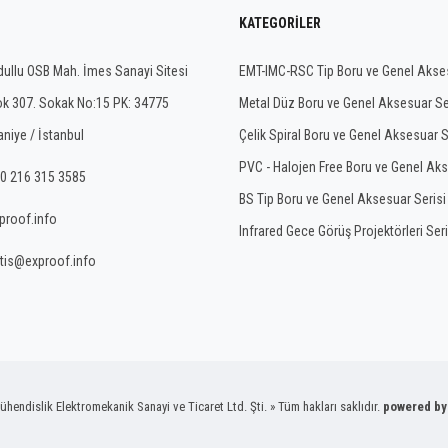
KATEGORILER
ullu OSB Mah. İmes Sanayi Sitesi
EMT-IMC-RSC Tip Boru ve Genel Akses
ok 307. Sokak No:15 PK: 34775
Metal Düz Boru ve Genel Aksesuar Se
niye / İstanbul
Çelik Spiral Boru ve Genel Aksesuar S
PVC - Halojen Free Boru ve Genel Aks
0 216 315 3585
BS Tip Boru ve Genel Aksesuar Serisi
proof.info
Infrared Gece Görüş Projektörleri Seri
tis@exproof.info
ndislik Elektromekanik Sanayi ve Ticaret Ltd. Şti. » Tüm hakları saklıdır.
powered b