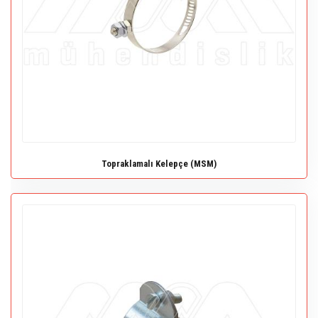
Topraklamalı Kelepçe (MSM)