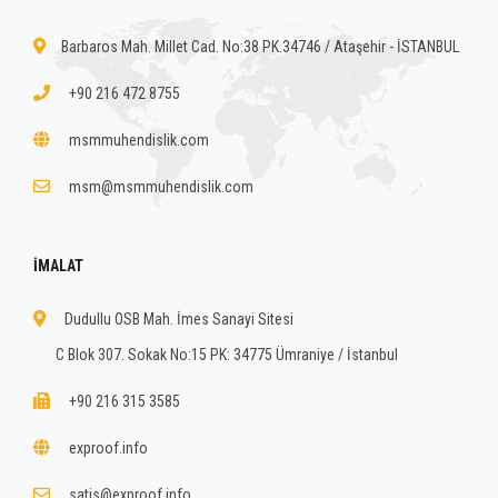
Barbaros Mah. Millet Cad. No:38 PK.34746 / Ataşehir - İSTANBUL
+90 216 472 8755
msmmuhendislik.com
msm@msmmuhendislik.com
İMALAT
Dudullu OSB Mah. İmes Sanayi Sitesi
C Blok 307. Sokak No:15 PK: 34775 Ümraniye / İstanbul
+90 216 315 3585
exproof.info
satis@exproof.info