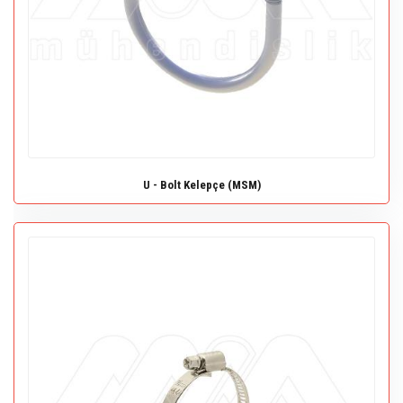
U - Bolt Kelepçe (MSM)