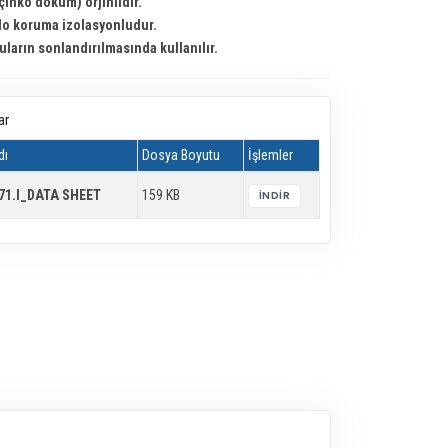
inko döküm) orjinlidir.
lo koruma izolasyonludur.
ruların sonlandırılmasında kullanılır.
ar
dı
Dosya Boyutu
İşlemler
71.I_DATA SHEET
159 KB
İNDIR