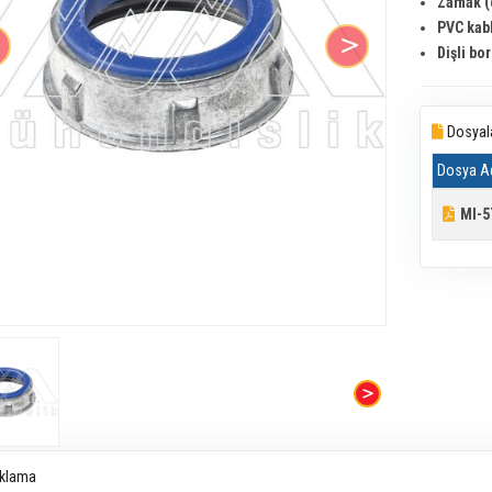
Zamak (ç
PVC kab
Dişli bo
Dosyal
Dosya A
MI-5
klama