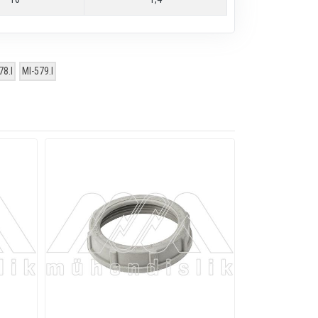
78.I
MI-579.I