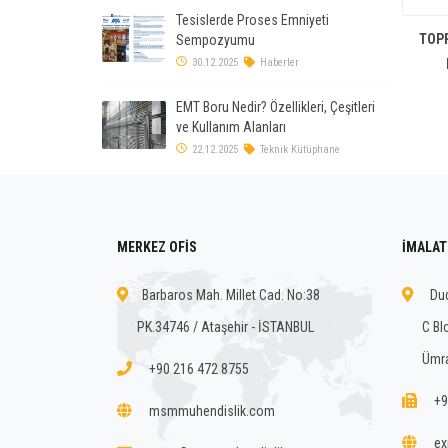
Tesislerde Proses Emniyeti
TOP
Sempozyumu
30.12.2025
Haberler
EMT Boru Nedir? Özellikleri, Çeşitleri
ve Kullanım Alanları
22.12.2025
Teknik Kütüphane
MERKEZ OFİS
İMALAT
Barbaros Mah. Millet Cad. No:38
Dud
PK.34746 / Ataşehir - İSTANBUL
C Bl
Ümra
+90 216 472 8755
+9
msmmuhendislik.com
ex