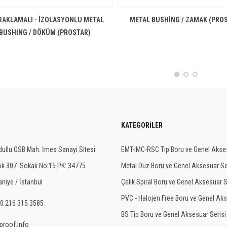
RAKLAMALI - İZOLASYONLU METAL
METAL BUSHING / ZAMAK (PRO
BUSHING / DÖKÜM (PROSTAR)
KATEGORILER
ullu OSB Mah. İmes Sanayi Sitesi
EMT-IMC-RSC Tip Boru ve Genel Akses
ok 307. Sokak No:15 PK: 34775
Metal Düz Boru ve Genel Aksesuar Se
niye / İstanbul
Çelik Spiral Boru ve Genel Aksesuar S
PVC - Halojen Free Boru ve Genel Aks
0 216 315 3585
BS Tip Boru ve Genel Aksesuar Serisi
proof.info