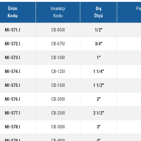
Ürün
İmalatçı
Diş
Pa
Kodu
Kodu
Ölçü
MI-571.I
CB-050I
1/2"
MI-572.I
CB-075I
3/4"
MI-573.I
CB-100I
1"
MI-574.I
CB-125I
1 1/4"
MI-575.I
CB-150I
1 1/2"
MI-576.I
CB-200I
2"
MI-577.I
CB-250I
2 1/2"
MI-578.I
CB-300I
3"
MI-579.I
CB-400I
4"