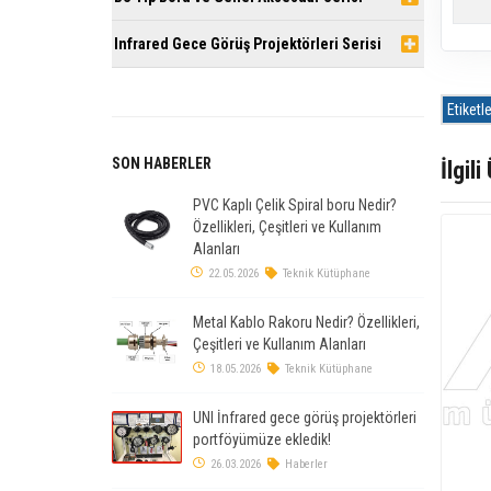
Infrared Gece Görüş Projektörleri Serisi
Etiketle
SON HABERLER
İlgili
PVC Kaplı Çelik Spiral boru Nedir?
Özellikleri, Çeşitleri ve Kullanım
Alanları
22.05.2026
Teknik Kütüphane
Metal Kablo Rakoru Nedir? Özellikleri,
Çeşitleri ve Kullanım Alanları
18.05.2026
Teknik Kütüphane
UNI İnfrared gece görüş projektörleri
portföyümüze ekledik!
26.03.2026
Haberler