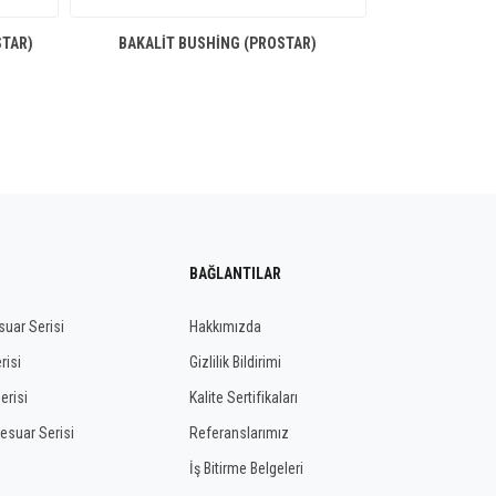
STAR)
BAKALIT BUSHING (PROSTAR)
BAĞLANTILAR
uar Serisi
Hakkımızda
risi
Gizlilik Bildirimi
erisi
Kalite Sertifikaları
esuar Serisi
Referanslarımız
İş Bitirme Belgeleri