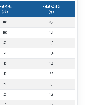
ket Miktarı
Paket Ağırlığı
(ad.)
(kg)
100
0,8
100
1,2
50
1,0
50
1,4
40
1,6
40
2,8
20
1,8
20
1,9
10
1,4