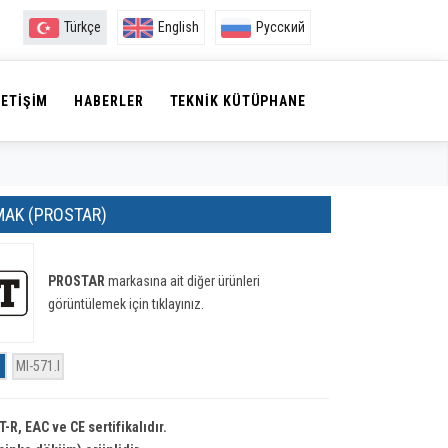
Türkçe
English
Русский
LETIŞIM
HABERLER
TEKNIK KÜTÜPHANE
MAK (PROSTAR)
PROSTAR
markasına ait diğer ürünleri
görüntülemek için tıklayınız.
:
MI-571.I
-R, EAC ve CE sertifikalıdır.