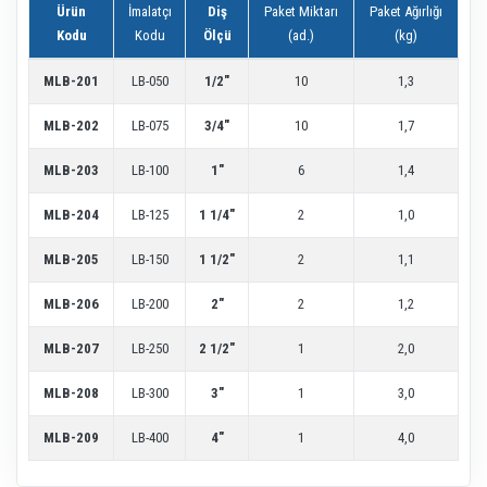
Ürün
İmalatçı
Diş
Paket Miktarı
Paket Ağırlığı
Kodu
Kodu
Ölçü
(ad.)
(kg)
MLB-201
LB-050
1/2"
10
1,3
MLB-202
LB-075
3/4"
10
1,7
MLB-203
LB-100
1"
6
1,4
MLB-204
LB-125
1 1/4"
2
1,0
MLB-205
LB-150
1 1/2"
2
1,1
MLB-206
LB-200
2"
2
1,2
MLB-207
LB-250
2 1/2"
1
2,0
MLB-208
LB-300
3"
1
3,0
MLB-209
LB-400
4"
1
4,0