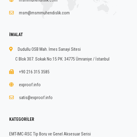
msm@msmmuhendislik.com
İMALAT
Dudullu OSB Mah. İmes Sanayi Sitesi
C Blok 307. Sokak No:15 PK: 34775 Ümraniye / İstanbul
+90 216 315 3585
exproof.info
satis@exproof.info
KATEGORILER
EMT-IMC-RSC Tip Boru ve Genel Aksesuar Serisi