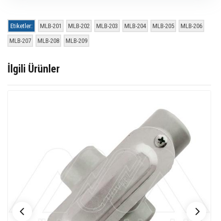
Etiketler:
MLB-201
MLB-202
MLB-203
MLB-204
MLB-205
MLB-206
MLB-207
MLB-208
MLB-209
İlgili Ürünler