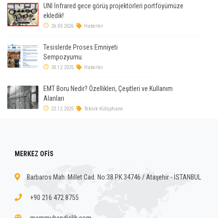
UNI İnfrared gece görüş projektörleri portföyümüze
ekledik!
26.03.2026
Haberler
Tesislerde Proses Emniyeti
Sempozyumu
30.12.2025
Haberler
EMT Boru Nedir? Özellikleri, Çeşitleri ve Kullanım
Alanları
22.12.2025
Teknik Kütüphane
MERKEZ OFİS
Barbaros Mah. Millet Cad. No:38 PK.34746 / Ataşehir - İSTANBUL
+90 216 472 8755
msmmuhendislik.com