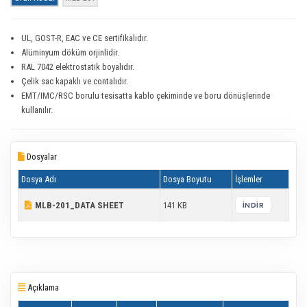
UL, GOST-R, EAC ve CE sertifikalıdır.
Alüminyum döküm orjinlidir.
RAL 7042 elektrostatik boyalıdır.
Çelik sac kapaklı ve contalıdır.
EMT/IMC/RSC borulu tesisatta kablo çekiminde ve boru dönüşlerinde
kullanılır.
Dosyalar
Dosya Adı
Dosya Boyutu
İşlemler
MLB-201_DATA SHEET
141 KB
İNDIR
Açıklama